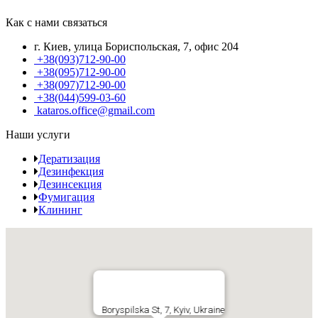
Как с нами связаться
г. Киев, улица Бориспольская, 7, офис 204
+38(093)712-90-00
+38(095)712-90-00
+38(097)712-90-00
+38(044)599-03-60
kataros.office@gmail.com
Наши услуги
Дератизация
Дезинфекция
Дезинсекция
Фумигация
Клининг
Boryspilska St, 7, Kyiv, Ukraine