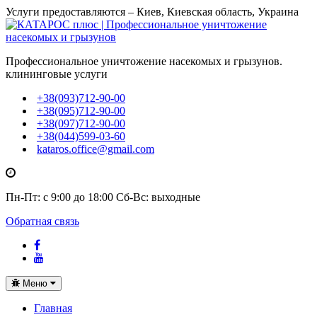
Услуги предоставляются – Киев, Киевская область, Украина
Профессиональное уничтожение насекомых и грызунов.
клининговые услуги
+38(093)712-90-00
+38(095)712-90-00
+38(097)712-90-00
+38(044)599-03-60
kataros.office@gmail.com
Пн-Пт: с 9:00 до 18:00
Сб-Вс: выходные
Обратная связь
Toggle
Меню
navigation
Главная