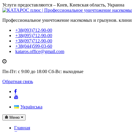
Услуги предоставляются – Киев, Киевская область, Украина
Профессиональное уничтожение насекомых и грызунов. клини
+38(093)712-90-00
+38(095)712-90-00
+38(097)712-90-00
+38(044)599-03-60
kataros.office@gmail.com
Пн-Пт: с 9:00 до 18:00
Сб-Вс: выходные
Обратная связь
Українська
Toggle
Меню
navigation
Главная