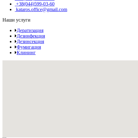
+38(044)599-03-60
kataros.office@gmail.com
Наши услуги
Дератизация
Дезинфекция
Дезинсекция
Фумигация
Клининг