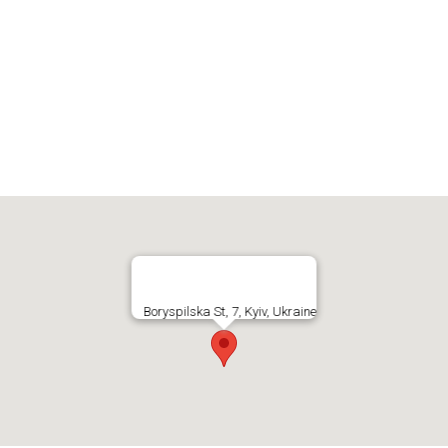
Boryspilska St, 7, Kyiv, Ukraine