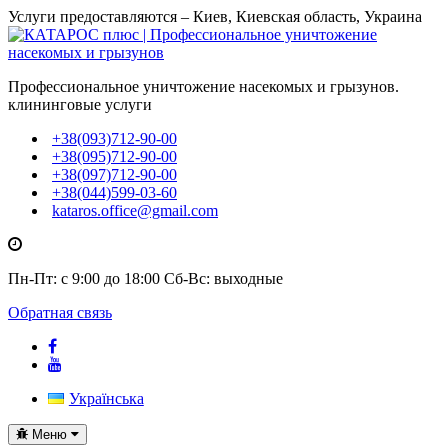
Услуги предоставляются – Киев, Киевская область, Украина
Профессиональное уничтожение насекомых и грызунов.
клининговые услуги
+38(093)712-90-00
+38(095)712-90-00
+38(097)712-90-00
+38(044)599-03-60
kataros.office@gmail.com
Пн-Пт: с 9:00 до 18:00
Сб-Вс: выходные
Обратная связь
Українська
Toggle
Меню