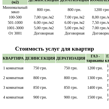
(м2)
Минимальный
800 грн.
800 грн.
1200 грн
заказ
100-500
7,00 грн./м2
7.00 грн./м2
8,00 грн./
501-1000
6.00 грн./м2
6.00 грн./м2
7,50 грн./
1001-3000
5,00 грн./м2
5,00 грн./м2
7.00 грн./
От 3001
Договорная
Договорная
Договорн
Стоимость услуг для квартир
ГАЗ -
Г
КВАРТИРА
ДЕЗИНСЕКЦИЯ
ДЕРАТИЗАЦИЯ
тараканы
к
1
1 комнатная
750 грн.
750 грн.
1200 грн.
г
1
2 комнатная
800 грн.
800 грн.
1300 грн.
г
1
3 комнатная
850 грн.
850 грн.
1400 грн.
г
1
4 комнатная
900 грн.
900 грн.
1500 грн.
г