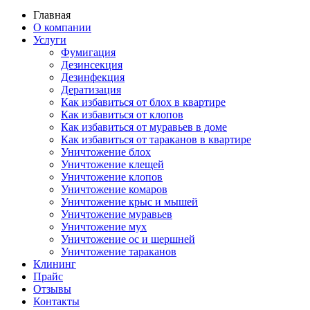
navigation
Главная
О компании
Услуги
Фумигация
Дезинсекция
Дезинфекция
Дератизация
Как избавиться от блох в квартире
Как избавиться от клопов
Как избавиться от муравьев в доме
Как избавиться от тараканов в квартире
Уничтожение блох
Уничтожение клещей
Уничтожение клопов
Уничтожение комаров
Уничтожение крыс и мышей
Уничтожение муравьев
Уничтожение мух
Уничтожение ос и шершней
Уничтожение тараканов
Клининг
Прайс
Отзывы
Контакты