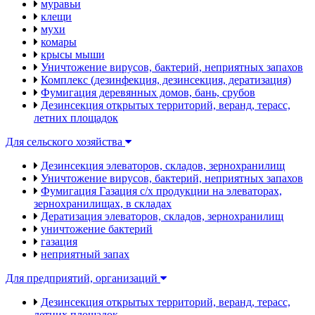
муравьи
клещи
мухи
комары
крысы мыши
Уничтожение вирусов, бактерий, неприятных запахов
Комплекс (дезинфекция, дезинсекция, дератизация)
Фумигация деревянных домов, бань, срубов
Дезинсекция открытых территорий, веранд, терасс,
летних площадок
Для сельского хозяйства
Дезинсекция элеваторов, складов, зернохранилищ
Уничтожение вирусов, бактерий, неприятных запахов
Фумигация Газация с/х продукции на элеваторах,
зернохранилищах, в складах
Дератизация элеваторов, складов, зернохранилищ
уничтожение бактерий
газация
неприятный запах
Для предприятий, организаций
Дезинсекция открытых территорий, веранд, терасс,
летних площадок