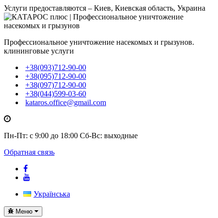
Услуги предоставляются – Киев, Киевская область, Украина
Профессиональное уничтожение насекомых и грызунов.
клининговые услуги
+38(093)712-90-00
+38(095)712-90-00
+38(097)712-90-00
+38(044)599-03-60
kataros.office@gmail.com
Пн-Пт: с 9:00 до 18:00
Сб-Вс: выходные
Обратная связь
Українська
Toggle
Меню