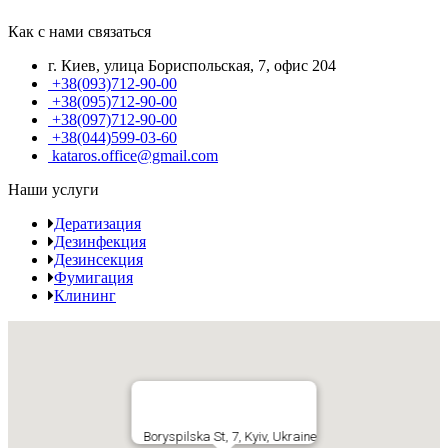
Как с нами связаться
г. Киев, улица Бориспольская, 7, офис 204
+38(093)712-90-00
+38(095)712-90-00
+38(097)712-90-00
+38(044)599-03-60
kataros.office@gmail.com
Наши услуги
Дератизация
Дезинфекция
Дезинсекция
Фумигация
Клининг
Boryspilska St, 7, Kyiv, Ukraine