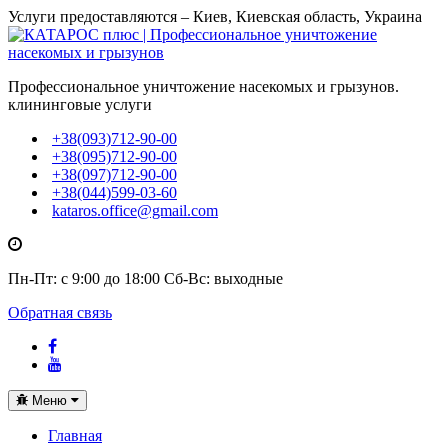
Услуги предоставляются – Киев, Киевская область, Украина
Профессиональное уничтожение насекомых и грызунов.
клининговые услуги
+38(093)712-90-00
+38(095)712-90-00
+38(097)712-90-00
+38(044)599-03-60
kataros.office@gmail.com
Пн-Пт: с 9:00 до 18:00
Сб-Вс: выходные
Обратная связь
Toggle
Меню
navigation
Главная