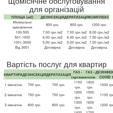
Щомісячне обслуговування
для організацій
ПЛОЩА (м2)
ДЕЗІНСЕКЦІЯ
ДЕРАТИЗАЦІЯ
КОМПЛЕКС
Мінімальне
800 грн.
800 грн.
1200 грн.
замовлення
100-500
7,00 грн./м2
7.00 грн./м2
8,00 грн./м2
501-1000
6.00 грн./м2
6.00 грн./м2
7,50 грн./м2
1001-3000
5,00 грн./м2
5,00 грн./м2
7.00 грн./м2
Від 3001
Договірна
Договірна
Договірна
Вартість послуг для квартир
ГАЗ -
ГАЗ -
ДЕЗІНФЕК
КВАРТИРА
ДЕЗІНСЕКЦІЯ
ДЕРАТИЗАЦІЯ
таргани
клопи
COVID 
1100
1400
1 кімнатна
700 грн.
700 грн.
1000 гр
грн.
грн.
1200
1500
2 кімнатна
750 грн.
750 грн.
1100 гр
грн.
грн.
1300
1600
3 кімнатна
800 грн.
800 грн.
1200 гр
грн.
грн.
1400
1700