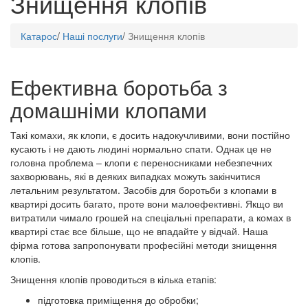
Знищення клопів
Катарос
/
Наші послуги
/
Знищення клопів
Ефективна боротьба з
домашніми клопами
Такі комахи, як клопи, є досить надокучливими, вони постійно
кусають і не дають людині нормально спати. Однак це не
головна проблема – клопи є переносниками небезпечних
захворювань, які в деяких випадках можуть закінчитися
летальним результатом. Засобів для боротьби з клопами в
квартирі досить багато, проте вони малоефективні. Якщо ви
витратили чимало грошей на спеціальні препарати, а комах в
квартирі стає все більше, що не впадайте у відчай. Наша
фірма готова запропонувати професійні методи знищення
клопів.
Знищення клопів проводиться в кілька етапів:
підготовка приміщення до обробки;