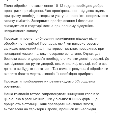
Після обробки, по закінченню 10-12 годин, необхідно добре
провітрити приміщення. Час провітрювання – від двох годин,
при цьому необхідно звертати увагу на наявність неприємного
запаху хімікатів. Завершити провітрювання і безпечно
знаходиться в квартирі можна при повному відсутність
неприємного запаху.
Проводити повне прибирання приміщення відразу після
обробки не потрібно! Препарат, який ми використовуємо
залишає невеликий наліт на горизонтальних поверхнях, при
попаданні комахи на таку поверхню вона гине. Однак, для
безпеки вашого здоров’я необхідно очистити деякі поверхні. До
них відносяться ручки дверей, столи, полиці, стільці, тобто все,
до чого ви будете торкатися. Так само, в результаті обробки ви
виявите багато мертвих клопів, їх необхідно прибрати.
Проводити прибирання ми рекомендуємо 5% содовим
розчином.
Наша компанія готова запропонувати знищення клопів за
ціною, яка в рази менше, ніж у більшості інших фірм, що
працюють в столиці. Наші препарати найвищої якості,
виготовлені на території Європи, пройшли всі необхідні