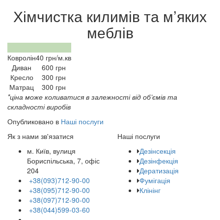
Хімчистка килимів та м’яких
меблів
Ковролін
40 грн/м.кв
Диван
600 грн
Кресло
300 грн
Матрац
300 грн
*ціна може коливатися в залежності від об’ємів та
складності виробів
Опубликовано в
Наші послуги
Як з нами зв'язатися
Наші послуги
м. Київ, вулиця
Дезінсекція
Бориспільська, 7, офіс
Дезінфекція
204
Дератизація
+38(093)712-90-00
Фумігація
+38(095)712-90-00
Клінінг
+38(097)712-90-00
+38(044)599-03-60