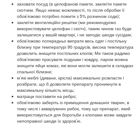
заховати посуд (в целофанові пакети, заклеїти пакети
скотчем. Якщо немає можливості, то після обробки її
обов’язково потрібно помити з 5% розчином соди);
заклеїти вентиляційні решітки (ми рекомендуємо
використовувати целофан і скотч), таким чином газ буде
залишатися у вашій квартирі, і не заподіє шкоди сусідам;
обов’язково попередньо випрати весь одяг і постільну
білизну при температурі 90 градусів, висока температура
дозволить знищити постільних клопів; Ми також радимо
обов’язково прасувати подушки і ковдру, паром можна
знищити яйця комах, які вони могли залишити в складках
спальної білизни;
м’які меблі (дивани, крісла) максимально розкласти і
розібрати, що б дозволити препарату проникнути в
максимальну кількість місць;
матраци поставити на ребро;
обов’язково заберіть із приміщення домашніх тварин, в
тому числі і акваріумних рибок, тому що препарат, який
використовується для боротьби з клопами може завдати
непоправної шкоди їх здоров’ю.