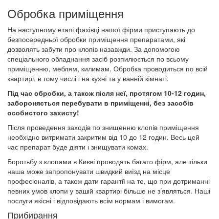
Обробка приміщення
На наступному етапі фахівці нашої фірми приступають до
безпосередньої обробки приміщення препаратами, які
дозволять забути про клопів назавжди. За допомогою
спеціального обладнання засіб розпилюється по всьому
приміщенню, меблям, килимам. Обробка проводиться по всій
квартирі, в тому числі і на кухні та у ванній кімнаті.
Під час обробки, а також після неї, протягом 10-12 годин,
забороняється перебувати в приміщенні, без засобів
особистого захисту!
Після проведення заходів по знищенню клопів приміщення
необхідно витримати закритим від 10 до 12 годин. Весь цей
час препарат буде діяти і знищувати комах.
Боротьбу з клопами в Києві проводять багато фірм, але тільки
наша може запропонувати швидкий виїзд на місце
професіоналів, а також дати гарантії на те, що при дотриманні
певних умов клопи у вашій квартирі більше не з’являться. Наші
послуги якісні і відповідають всім нормам і вимогам.
Прибирання