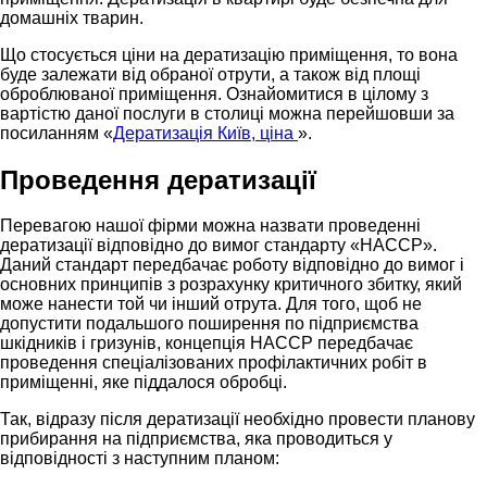
домашніх тварин.
Що стосується ціни на дератизацію приміщення, то вона
буде залежати від обраної отрути, а також від площі
оброблюваної приміщення. Ознайомитися в цілому з
вартістю даної послуги в столиці можна перейшовши за
посиланням «
Дератизація Київ, ціна
».
Проведення дератизації
Перевагою нашої фірми можна назвати проведенні
дератизації відповідно до вимог стандарту «HACCP».
Даний стандарт передбачає роботу відповідно до вимог і
основних принципів з розрахунку критичного збитку, який
може нанести той чи інший отрута. Для того, щоб не
допустити подальшого поширення по підприємства
шкідників і гризунів, концепція НАССР передбачає
проведення спеціалізованих профілактичних робіт в
приміщенні, яке піддалося обробці.
Так, відразу після дератизації необхідно провести планову
прибирання на підприємства, яка проводиться у
відповідності з наступним планом: