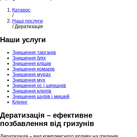
Катарос
/
Наші послуги
/
Дератизація
Наши услуги
Знищення тарганів
Знищення бліх
Знищення кліщів
Знищення комарів
Знищення мурах
Знищення мух
Знищення ос і шершнів
Знищення клопів
Знищення щурів і мишей
Клінінг
Дератизація – ефективне
позбавлення від гризунів
Дератизація – вид комплексного впливу на гризунів,