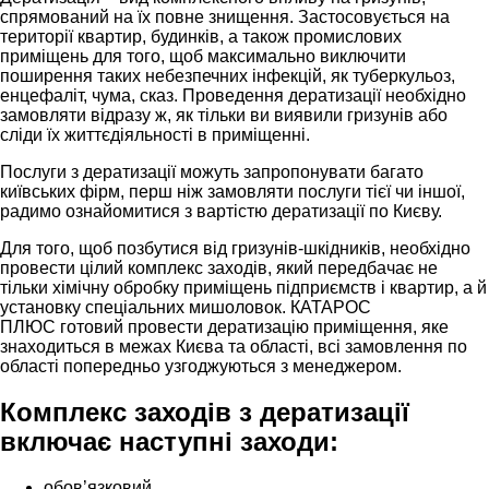
спрямований на їх повне знищення. Застосовується на
території квартир, будинків, а також промислових
приміщень для того, щоб максимально виключити
поширення таких небезпечних інфекцій, як туберкульоз,
енцефаліт, чума, сказ. Проведення дератизації необхідно
замовляти відразу ж, як тільки ви виявили гризунів або
сліди їх життєдіяльності в приміщенні.
Послуги з дератизації можуть запропонувати багато
київських фірм, перш ніж замовляти послуги тієї чи іншої,
радимо ознайомитися з вартістю дератизації по Києву.
Для того, щоб позбутися від гризунів-шкідників, необхідно
провести цілий комплекс заходів, який передбачає не
тільки хімічну обробку приміщень підприємств і квартир, а й
установку спеціальних мишоловок. КАТАРОС
ПЛЮС готовий провести дератизацію приміщення, яке
знаходиться в межах Києва та області, всі замовлення по
області попередньо узгоджуються з менеджером.
Комплекс заходів з дератизації
включає наступні заходи:
обов’язковий