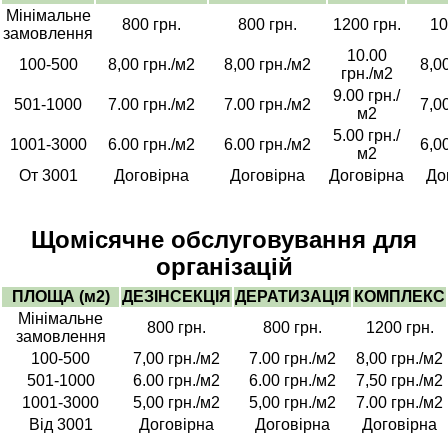
Мінімальне
800 грн.
800 грн.
1200 грн.
10
замовлення
10.00
100-500
8,00 грн./м2
8,00 грн./м2
8,0
грн./м2
9.00 грн./
501-1000
7.00 грн./м2
7.00 грн./м2
7,0
м2
5.00 грн./
1001-3000
6.00 грн./м2
6.00 грн./м2
6,0
м2
От 3001
Договірна
Договірна
Договірна
До
Щомісячне обслуговування для
організацій
ПЛОЩА (м2)
ДЕЗІНСЕКЦІЯ
ДЕРАТИЗАЦІЯ
КОМПЛЕКС
Мінімальне
800 грн.
800 грн.
1200 грн.
замовлення
100-500
7,00 грн./м2
7.00 грн./м2
8,00 грн./м2
501-1000
6.00 грн./м2
6.00 грн./м2
7,50 грн./м2
1001-3000
5,00 грн./м2
5,00 грн./м2
7.00 грн./м2
Від 3001
Договірна
Договірна
Договірна