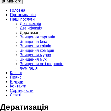
Toggle
Меню
navigation
Головна
Про компанію
Наші послуги
Дезінсекція
Дезінфекція
Дератизація
Знищення тарганів
Знищення бліх
Знищення кліщів
Знищення комарів
Знищення мурах
Знищення мух
Знищення ос і шершнів
Фумігація
Клінінг
Прайс
Відгуки
Контакти
Cертифікати
Cтатті
Дератизація