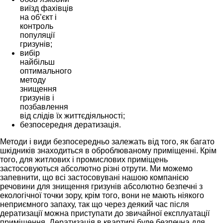
виїзд фахівців
на об’єкт і
контроль
популяції
гризунів;
вибір
найбільш
оптимального
методу
знищення
гризунів і
позбавлення
від слідів їх життєдіяльності;
безпосередня дератизація.
Методи і види безпосередньо залежать від того, як багато
шкідників знаходиться в оброблюваному приміщенні. Крім
того, для житлових і промислових приміщень
застосовуються абсолютно різні отрути. Ми можемо
запевнити, що всі застосовувані нашою компанією
речовини для знищення гризунів абсолютно безпечні з
екологічної точки зору, крім того, вони не мають ніякого
неприємного запаху, так що через деякий час після
дератизації можна приступати до звичайної експлуатації
приміщення. Дератизація в квартирі буде безпечна для